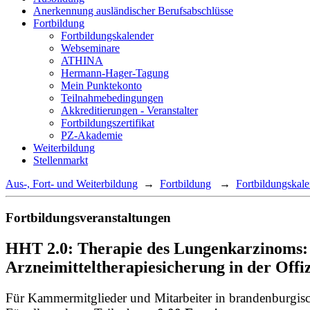
Anerkennung ausländischer Berufsabschlüsse
Fortbildung
Fortbildungskalender
Webseminare
ATHINA
Hermann-Hager-Tagung
Mein Punktekonto
Teilnahmebedingungen
Akkreditierungen - Veranstalter
Fortbildungszertifikat
PZ-Akademie
Weiterbildung
Stellenmarkt
Aus-, Fort- und Weiterbildung
→
Fortbildung
→
Fortbildungskal
Fortbildungsveranstaltungen
HHT 2.0: Therapie des Lungenkarzinoms: M
Arzneimitteltherapiesicherung in der Offiz
Für Kammermitglieder und Mitarbeiter in brandenburgis